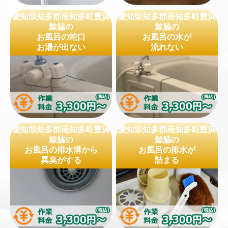
愛知県知多郡南知多町豊浜
愛知県知多郡南知多町豊浜
鯨脇の
鯨脇の
お風呂の蛇口
お風呂の水が
お湯が出ない
流れない
愛知県知多郡南知多町豊浜
愛知県知多郡南知多町豊浜
鯨脇の
鯨脇の
お風呂の排水溝から
お風呂の排水が
異臭がする
詰まる