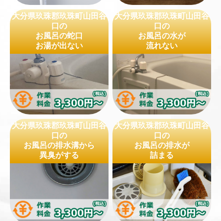
大分県玖珠郡玖珠町山田谷
大分県玖珠郡玖珠町山田谷
口の
口の
お風呂の蛇口
お風呂の水が
お湯が出ない
流れない
大分県玖珠郡玖珠町山田谷
大分県玖珠郡玖珠町山田谷
口の
口の
お風呂の排水溝から
お風呂の排水が
異臭がする
詰まる