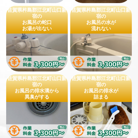
佐賀県杵島郡江北町山口新
佐賀県杵島郡江北町山口新
宿の
宿の
お風呂の蛇口
お風呂の水が
お湯が出ない
流れない
佐賀県杵島郡江北町山口新
佐賀県杵島郡江北町山口新
宿の
宿の
お風呂の排水溝から
お風呂の排水が
異臭がする
詰まる