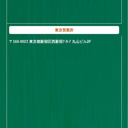
東京営業所
〒160-0023 東京都新宿区西新宿7-9-7 丸山ビル2F