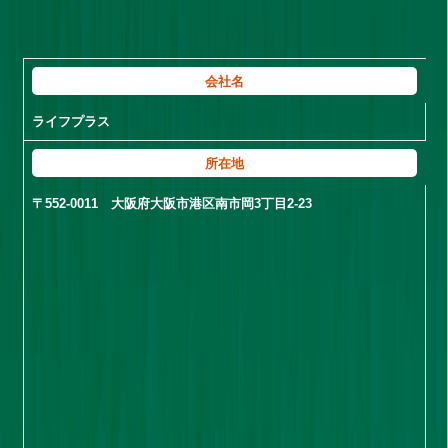
会社名
ライフプラス
所在地
〒552-0011 大阪府大阪市港区南市岡3丁目2-23