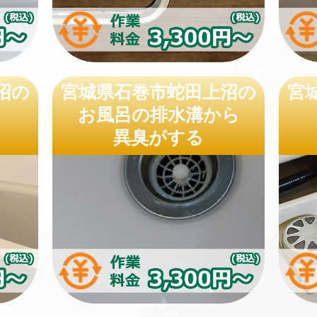
沼の
宮城県石巻市蛇田上沼の
宮
お風呂の排水溝から
異臭がする