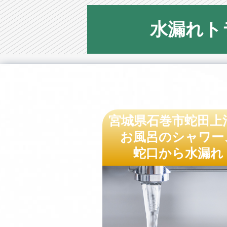
水漏れト
宮城県石巻市蛇田上
お風呂のシャワー
蛇口から水漏れ