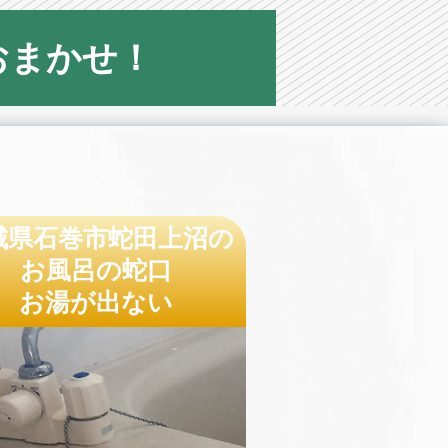
おまかせ！
城県石巻市蛇田上沼の
お風呂の蛇口
お湯が出ない