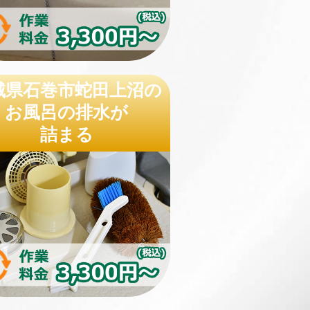
城県石巻市蛇田上沼の
お風呂の排水が
詰まる