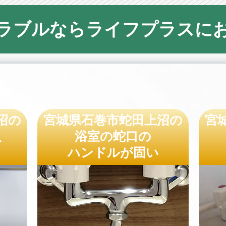
ラブルならライフプラスに
沼の
宮城県石巻市蛇田上沼の
宮
、
浴室の蛇口の
ハンドルが固い