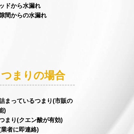
ヘッドから水漏れ
の隙間からの水漏れ
：つまりの場合
が詰まっているつまり(市販の
能)
つまり(クエン酸が有効)
(業者に即連絡)