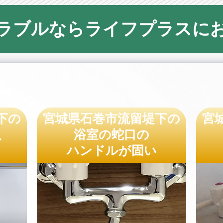
ラブルならライフプラスに
下の
宮城県石巻市流留堤下の
宮
、
浴室の蛇口の
ハンドルが固い