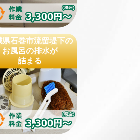
城県石巻市流留堤下の
お風呂の排水が
詰まる