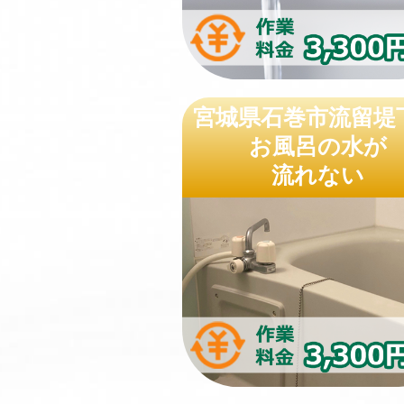
宮城県石巻市流留堤
お風呂の水が
流れない