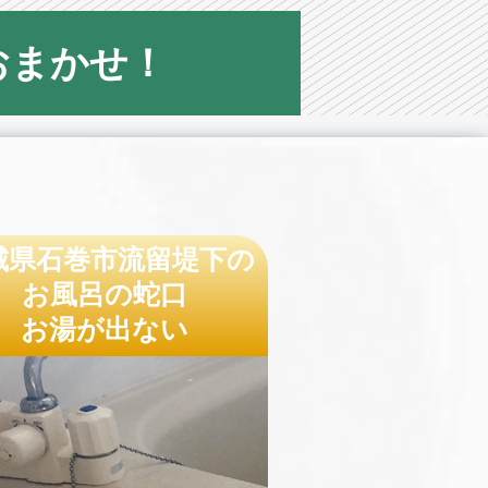
おまかせ！
城県石巻市流留堤下の
お風呂の蛇口
お湯が出ない