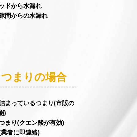
ヘッドから水漏れ
の隙間からの水漏れ
：つまりの場合
が詰まっているつまり(市販の
能)
つまり(クエン酸が有効)
(業者に即連絡)