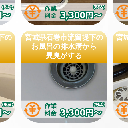
下の
宮城県石巻市流留堤下の
宮
お風呂の排水溝から
異臭がする