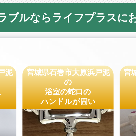
ラブルならライフプラスに
戸泥
宮城県石巻市大原浜戸泥
宮
の
、
浴室の蛇口の
ハンドルが固い