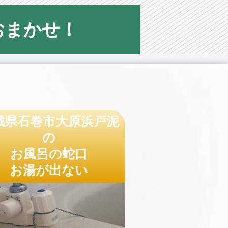
おまかせ！
城県石巻市大原浜戸泥
の
お風呂の蛇口
お湯が出ない