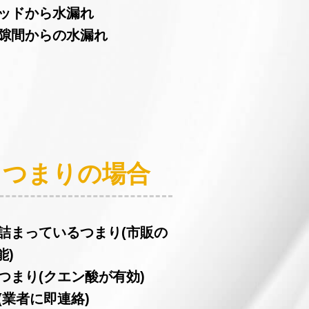
ヘッドから水漏れ
の隙間からの水漏れ
：つまりの場合
が詰まっているつまり(市販の
能)
つまり(クエン酸が有効)
(業者に即連絡)