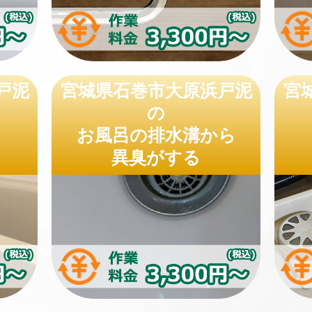
戸泥
宮城県石巻市大原浜戸泥
宮
の
お風呂の排水溝から
異臭がする