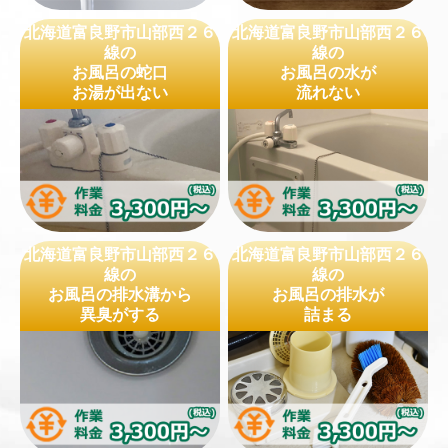
北海道富良野市山部西２６
北海道富良野市山部西２６
線の
線の
お風呂の蛇口
お風呂の水が
お湯が出ない
流れない
北海道富良野市山部西２６
北海道富良野市山部西２６
線の
線の
お風呂の排水溝から
お風呂の排水が
異臭がする
詰まる