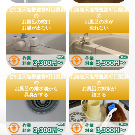
北海道天塩郡豊富町目梨別
北海道天塩郡豊富町目梨別
の
の
お風呂の蛇口
お風呂の水が
お湯が出ない
流れない
北海道天塩郡豊富町目梨別
北海道天塩郡豊富町目梨別
の
の
お風呂の排水溝から
お風呂の排水が
異臭がする
詰まる