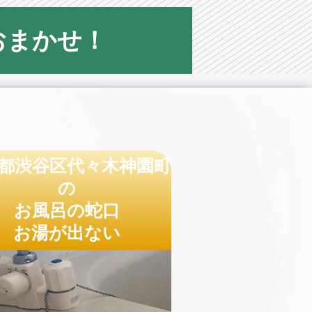
おまかせ！
都渋谷区代々木神園町
の
お風呂の蛇口
お湯が出ない