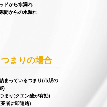
ヘッドから水漏れ
の隙間からの水漏れ
：つまりの場合
が詰まっているつまり(市販の
能)
つまり(クエン酸が有効)
(業者に即連絡)