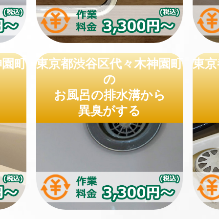
神園町
東京都渋谷区代々木神園町
東京
の
お風呂の排水溝から
異臭がする