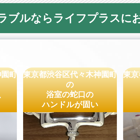
ラブルならライフプラスに
神園町
東京都渋谷区代々木神園町
東京
の
、
浴室の蛇口の
ハンドルが固い