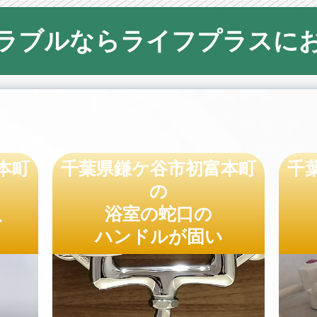
ラブルならライフプラスに
本町
千葉県鎌ケ谷市初富本町
千
の
、
浴室の蛇口の
ハンドルが固い