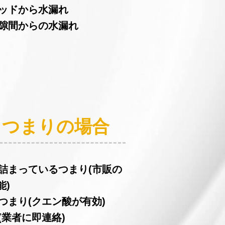
ヘッドから水漏れ
の隙間からの水漏れ
：つまりの場合
が詰まっているつまり(市販の
能)
つまり(クエン酸が有効)
(業者に即連絡)