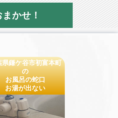
おまかせ！
葉県鎌ケ谷市初富本町
の
お風呂の蛇口
お湯が出ない