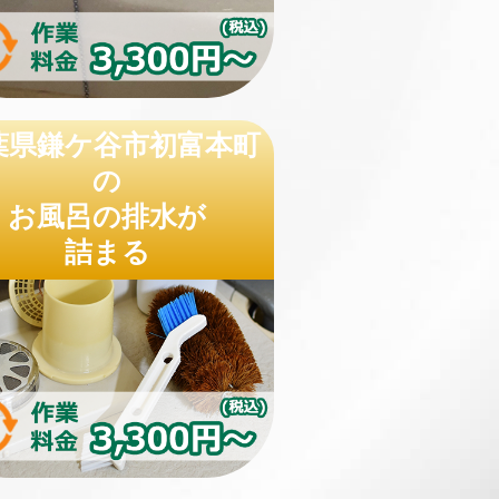
葉県鎌ケ谷市初富本町
の
お風呂の排水が
詰まる