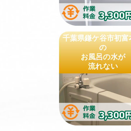
千葉県鎌ケ谷市初富
の
お風呂の水が
流れない