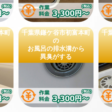
本町
千葉県鎌ケ谷市初富本町
千
の
お風呂の排水溝から
異臭がする