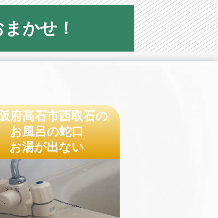
おまかせ！
阪府高石市西取石の
お風呂の蛇口
お湯が出ない