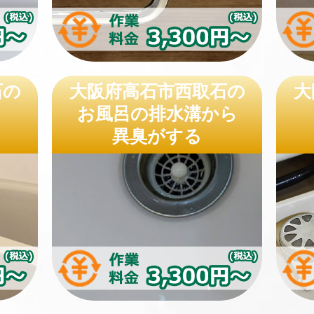
石の
大阪府高石市西取石の
大
お風呂の排水溝から
異臭がする