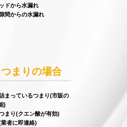
ヘッドから水漏れ
の隙間からの水漏れ
：つまりの場合
が詰まっているつまり(市販の
能)
つまり(クエン酸が有効)
(業者に即連絡)