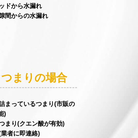
ヘッドから水漏れ
の隙間からの水漏れ
：つまりの場合
が詰まっているつまり(市販の
能)
つまり(クエン酸が有効)
(業者に即連絡)