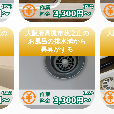
庄の
大阪府高槻市萩之庄の
大
お風呂の排水溝から
異臭がする