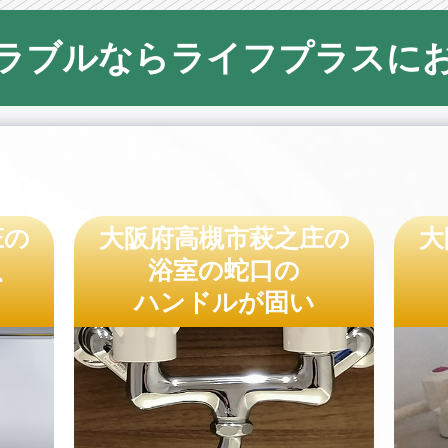
ラブルならライフプラスに
庄の
大阪府高槻市萩之庄の
大
、
浴室の蛇口の
ハンドルが固い