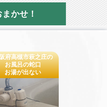
おまかせ！
阪府高槻市萩之庄の
お風呂の蛇口
お湯が出ない