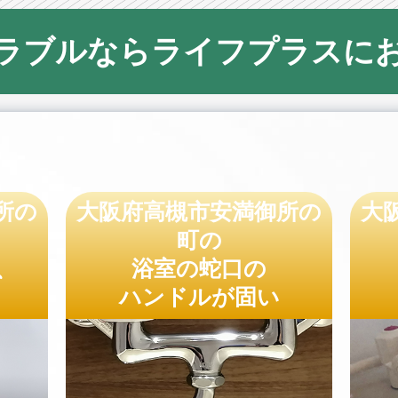
ラブルならライフプラスに
所の
大阪府高槻市安満御所の
大
町の
、
浴室の蛇口の
ハンドルが固い