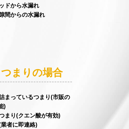
ヘッドから水漏れ
の隙間からの水漏れ
：つまりの場合
が詰まっているつまり(市販の
能)
つまり(クエン酸が有効)
(業者に即連絡)