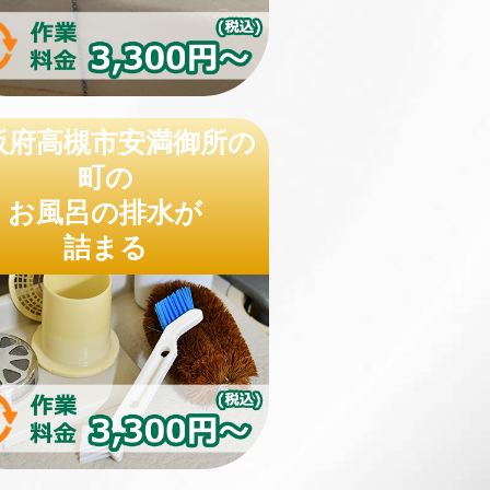
阪府高槻市安満御所の
町の
お風呂の排水が
詰まる