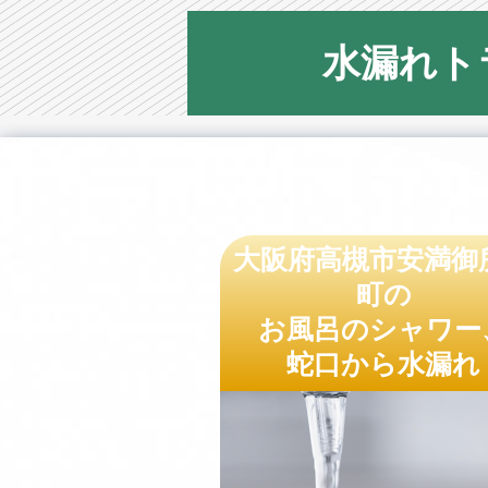
水漏れト
大阪府高槻市安満御
町の
お風呂のシャワー
蛇口から水漏れ