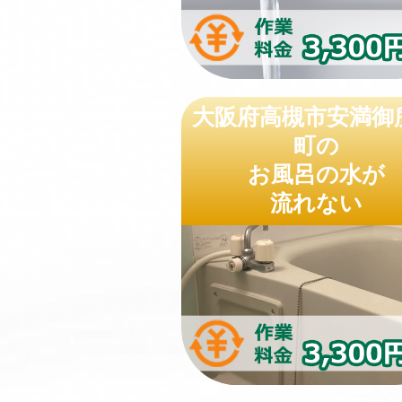
大阪府高槻市安満御
町の
お風呂の水が
流れない