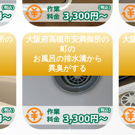
所の
大阪府高槻市安満御所の
大
町の
お風呂の排水溝から
異臭がする