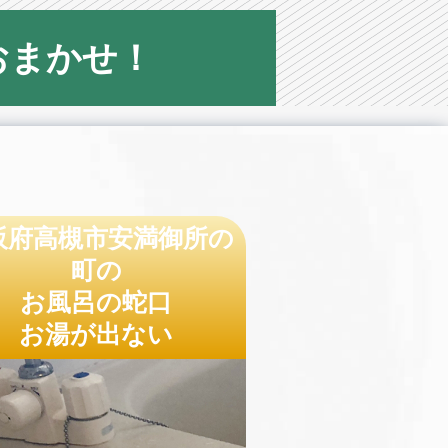
おまかせ！
阪府高槻市安満御所の
町の
お風呂の蛇口
お湯が出ない