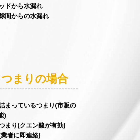
ヘッドから水漏れ
の隙間からの水漏れ
：つまりの場合
が詰まっているつまり(市販の
能)
つまり(クエン酸が有効)
(業者に即連絡)