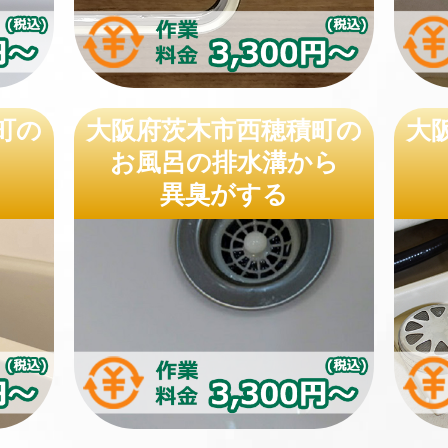
町の
大阪府茨木市西穂積町の
大
お風呂の排水溝から
異臭がする