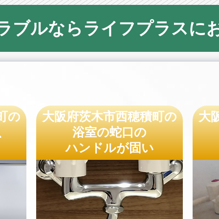
ラブルならライフプラスに
町の
大阪府茨木市西穂積町の
大
、
浴室の蛇口の
ハンドルが固い