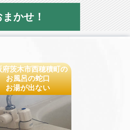
おまかせ！
阪府茨木市西穂積町の
お風呂の蛇口
お湯が出ない