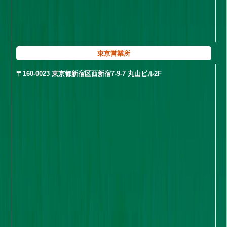
東京営業所
〒160-0023 東京都新宿区西新宿7-9-7 丸山ビル2F