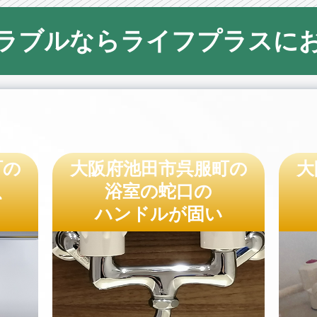
ラブルならライフプラスに
町の
大阪府池田市呉服町の
大
、
浴室の蛇口の
ハンドルが固い