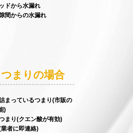
ヘッドから水漏れ
の隙間からの水漏れ
：つまりの場合
が詰まっているつまり(市販の
能)
つまり(クエン酸が有効)
(業者に即連絡)