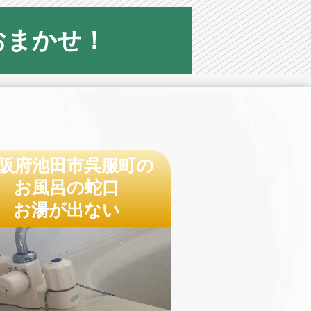
おまかせ！
阪府池田市呉服町の
お風呂の蛇口
お湯が出ない