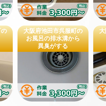
町の
大阪府池田市呉服町の
大
お風呂の排水溝から
異臭がする