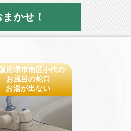
おまかせ！
阪府堺市南区小代の
お風呂の蛇口
お湯が出ない