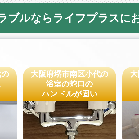
ラブルならライフプラスに
代の
大阪府堺市南区小代の
大
、
浴室の蛇口の
ハンドルが固い