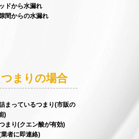
ヘッドから水漏れ
の隙間からの水漏れ
：つまりの場合
が詰まっているつまり(市販の
能)
つまり(クエン酸が有効)
(業者に即連絡)