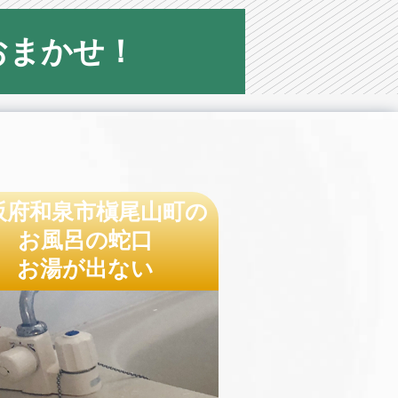
おまかせ！
阪府和泉市槇尾山町の
お風呂の蛇口
お湯が出ない