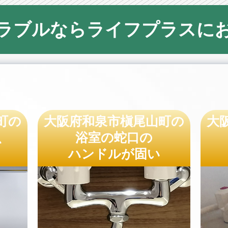
ラブルならライフプラスに
町の
大阪府和泉市槇尾山町の
大
、
浴室の蛇口の
ハンドルが固い