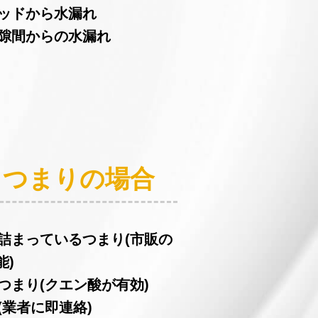
ヘッドから水漏れ
の隙間からの水漏れ
：つまりの場合
が詰まっているつまり(市販の
能)
つまり(クエン酸が有効)
(業者に即連絡)