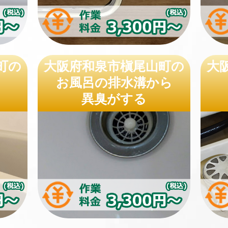
町の
大阪府和泉市槇尾山町の
大
お風呂の排水溝から
異臭がする