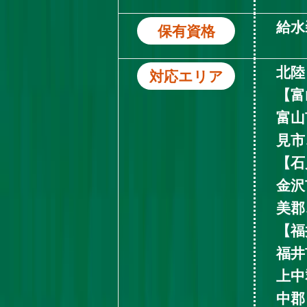
給水
保有資格
北陸
対応エリア
【富
富山
見市
【石
金沢
美郡
【福
福井
上中
中郡