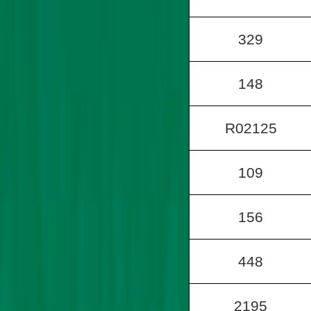
329
148
R02125
109
156
448
2195