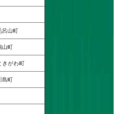
毛呂山町
鳩山町
ときがわ町
川島町