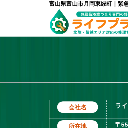
富山県富山市月岡東緑町｜緊
ライ
会社名
〒5
所在地