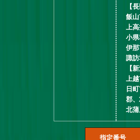
【長
飯山
上高
小県
伊那
諏訪
【新
上越
日町
郡、
北蒲
指定番号