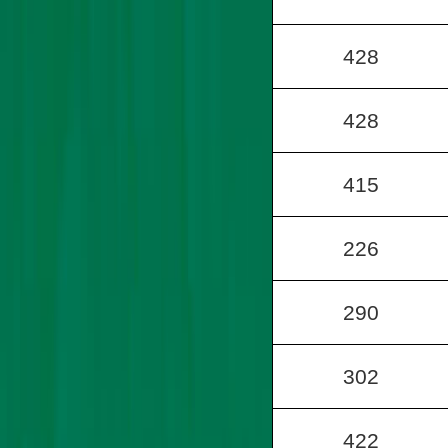
428
428
415
226
290
302
422