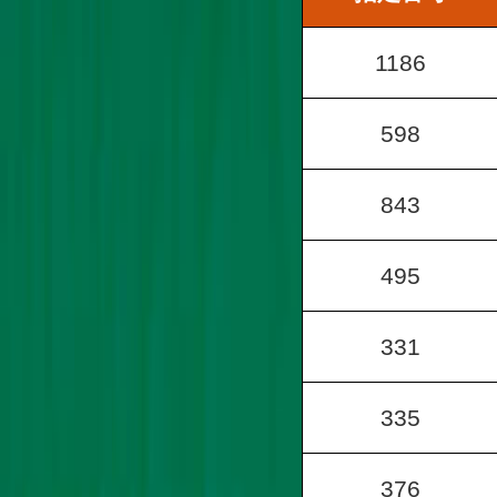
1186
598
843
495
331
335
376